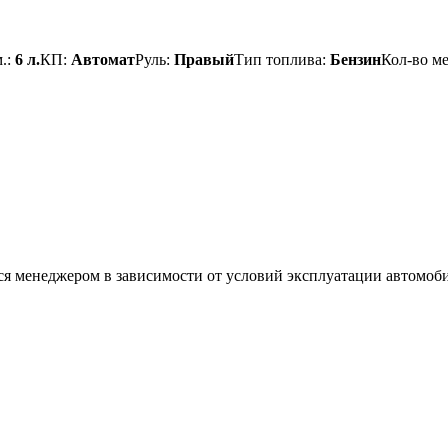
м.:
6 л.
КП:
Автомат
Руль:
Правый
Тип топлива:
Бензин
Кол-во м
ся менеджером в зависимости от условий эксплуатации автомоби